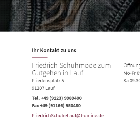
Ihr Kontakt zu uns
Friedrich Schuhmode zum
Öffnung
Gutgehen in Lauf
Mo-Fr 0
die Gramp-
Friedensplatz 5
Sa 09:3
5. Von 10 bis 18
91207 Lauf
Sie da, Samstags
Tel.
+49 (9123) 9989400
Fax +49 (91166) 950480
FriedrichSchuheLauf@t-online.de