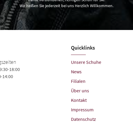
Wir heißen Sie jederzeit bei uns Herzlich Willkommen.
Quicklinks
Schuh Pickelmann
szeiten
Unsere Schuhe
9:30-18:00
Äußere Laufer Gasse 4
News
0-14:00
90403 Nürnberg
Filialen
Tel.
+49 (911) 551615
Über uns
friedrich-schuhhaus@t-online.de
Kontakt
Impressum
Datenschutz