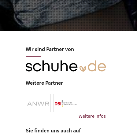
Wir sind Partner von
Friedrich - S
Öffnungszeiten
Gutgehen Eib
Mo-Fr 09:30-18:00
Sa 10:00-15:00
Eibacher Hauptstra
Weitere Partner
90451 Nürnberg
Tel.
+49 (911) 6411
friedrich-schuhhau
Weitere Infos
Sie finden uns auch auf