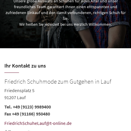
Unsere große Auswahl an Schuhen für jedes Alter und unser
freundliches Team garantiert Ihnen einen entspannten und
zufriedenen Einkauf und den damit verbundenen, richtigen Schuh für
Sie.
Wir heißen Sie jederzeit bei uns Herzlich Willkommen.
Ihr Kontakt zu uns
Friedrich Schuhmode zum Gutgehen in Lauf
S
Friedensplatz 5
Äu
91207 Lauf
9
Tel.
+49 (9123) 9989400
Te
Fax +49 (91166) 950480
fr
FriedrichSchuheLauf@t-online.de
Ö