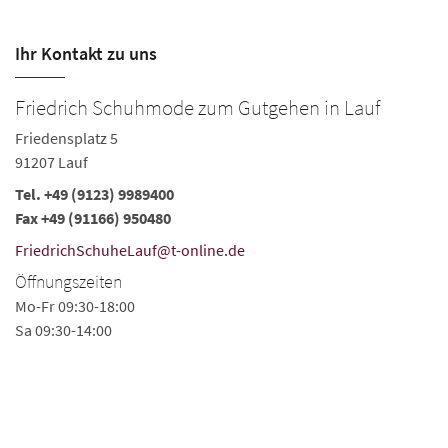
Ihr Kontakt zu uns
Friedrich Schuhmode zum Gutgehen in Lauf
S
Friedensplatz 5
Äu
91207 Lauf
9
Tel.
+49 (9123) 9989400
Te
Fax +49 (91166) 950480
fr
FriedrichSchuheLauf@t-online.de
Ö
Öffnungszeiten
Mo
Mo-Fr 09:30-18:00
Sa
Sa 09:30-14:00