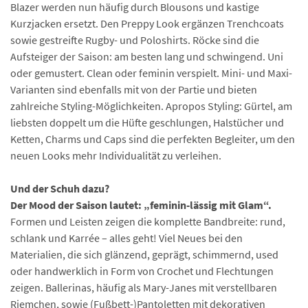
Blazer werden nun häufig durch Blousons und kastige
Kurzjacken ersetzt. Den Preppy Look ergänzen Trenchcoats
sowie gestreifte Rugby- und Poloshirts. Röcke sind die
Aufsteiger der Saison: am besten lang und schwingend. Uni
oder gemustert. Clean oder feminin verspielt. Mini- und Maxi-
Varianten sind ebenfalls mit von der Partie und bieten
zahlreiche Styling-Möglichkeiten. Apropos Styling: Gürtel, am
liebsten doppelt um die Hüfte geschlungen, Halstücher und
Ketten, Charms und Caps sind die perfekten Begleiter, um den
neuen Looks mehr Individualität zu verleihen.
Und der Schuh dazu?
Der Mood der Saison lautet: „feminin-lässig mit Glam“.
Formen und Leisten zeigen die komplette Bandbreite: rund,
schlank und Karrée – alles geht! Viel Neues bei den
Materialien, die sich glänzend, geprägt, schimmernd, used
oder handwerklich in Form von Crochet und Flechtungen
zeigen. Ballerinas, häufig als Mary-Janes mit verstellbaren
Riemchen, sowie (Fußbett-)Pantoletten mit dekorativen