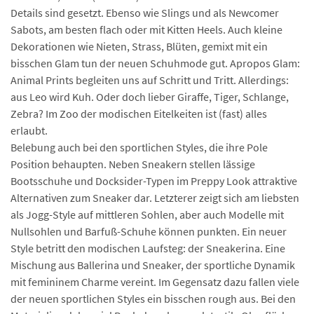
Details sind gesetzt. Ebenso wie Slings und als Newcomer
Sabots, am besten flach oder mit Kitten Heels. Auch kleine
Dekorationen wie Nieten, Strass, Blüten, gemixt mit ein
bisschen Glam tun der neuen Schuhmode gut. Apropos Glam:
Animal Prints begleiten uns auf Schritt und Tritt. Allerdings:
aus Leo wird Kuh. Oder doch lieber Giraffe, Tiger, Schlange,
Zebra? Im Zoo der modischen Eitelkeiten ist (fast) alles
erlaubt.
Belebung auch bei den sportlichen Styles, die ihre Pole
Position behaupten. Neben Sneakern stellen lässige
Bootsschuhe und Docksider-Typen im Preppy Look attraktive
Alternativen zum Sneaker dar. Letzterer zeigt sich am liebsten
als Jogg-Style auf mittleren Sohlen, aber auch Modelle mit
Nullsohlen und Barfuß-Schuhe können punkten. Ein neuer
Style betritt den modischen Laufsteg: der Sneakerina. Eine
Mischung aus Ballerina und Sneaker, der sportliche Dynamik
mit femininem Charme vereint. Im Gegensatz dazu fallen viele
der neuen sportlichen Styles ein bisschen rough aus. Bei den