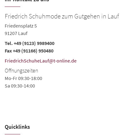
Friedrich Schuhmode zum Gutgehen in Lauf
S
Friedensplatz 5
Äu
91207 Lauf
9
Tel.
+49 (9123) 9989400
Te
Fax +49 (91166) 950480
fr
FriedrichSchuheLauf@t-online.de
Ö
Öffnungszeiten
Mo
Mo-Fr 09:30-18:00
Sa
Sa 09:30-14:00
Quicklinks