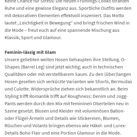
Keine Chance für Stress! Die neuen Frühlings-Looks strahlen
Ruhe und eine gewisse Eleganz aus. Sportliche Outfits werden
mit dekorativen Elementen effektvoll inszeniert. Das Motto
lautet „Leichtigkeit in Bewegung“ und bringt frischen Wind in
die Mode – freut euch auf eine spannende Mischung aus
Klassik, Sport und Glamour.
Feminin-lässig mit Glam
Unsere geliebten weiten Hosen behaupten ihre Stellung. O-
Shapes (Barrel Leg) sind jetzt wichtig; auch in technischen
Qualitäten oder mit verstellbarem Saum. Zu den (über)langen
Hosen gesellen sich verkürzte Varianten wie Shorts, Bermudas
und Culotte. Widersprüche ziehen sich bekanntlich an. Beim
Styling trifft Romantik trifft auf Roughness: Denim und Jogg-
Pants werden durch den Mix mit femininen Oberteilen neu in
Szene gesetzt. Blusen und Kleider mit voluminösen Ballon-
oder Flügel-Ärmeln und Details wie Stickereien, Blumen,
Rüschen und Volants bringen ebenso wie Häkel- und Lurex-
Details Boho Flair und eine Portion Glamour in die Mode.